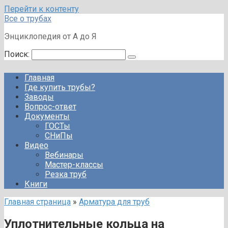
Перейти к контенту
Все о трубах
Энциклопедия от А до Я
Поиск:
Главная
Где купить трубы?
Заводы
Вопрос-ответ
Документы
ГОСТы
СНиПы
Видео
Вебинары
Мастер-классы
Резка труб
Книги
Главная страница
»
Арматура для труб
Уплотнительные кольца на