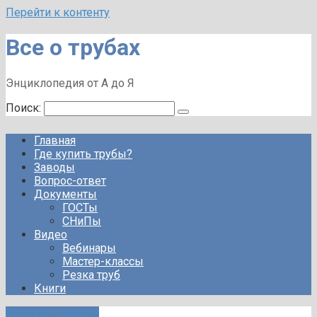
Перейти к контенту
Все о трубах
Энциклопедия от А до Я
Поиск:
Главная
Где купить трубы?
Заводы
Вопрос-ответ
Документы
ГОСТы
СНиПы
Видео
Вебинары
Мастер-классы
Резка труб
Книги
Монтаж и ремонт