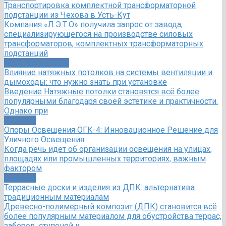
Транспортировка комплектной трансформаторной
подстанции из Чехова в Усть-Кут
Компания «Л.Э.Т.О» получила запрос от завода,
специализирующегося на производстве силовых
трансформаторов, комплектных трансформаторных
подстанций
Вентиляционные
Влияние натяжных потолков на системы вентиляции и
дымоходы: что нужно знать при установке
Введение Натяжные потолки становятся всё более
популярными благодаря своей эстетике и практичности.
Однако при
Новости
Опоры Освещения ОГК-4: Инновационное Решение для
Уличного Освещения
Когда речь идет об организации освещения на улицах,
площадях или промышленных территориях, важным
фактором
Новости
Террасные доски и изделия из ДПК: альтернатива
традиционным материалам
Древесно-полимерный композит (ДПК) становится всё
более популярным материалом для обустройства террас,
заборов, ступеней и